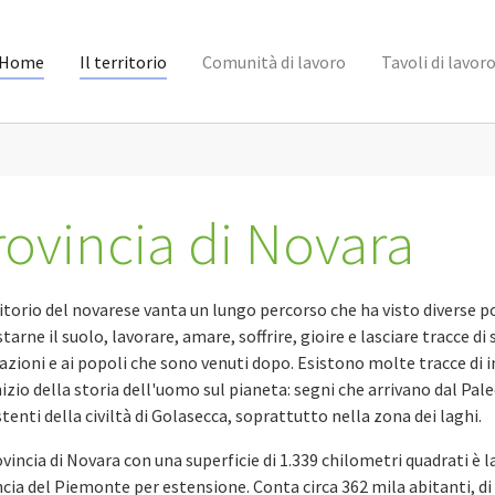
Home
Il territorio
Comunità di lavoro
Tavoli di lavor
rovincia di Novara
ritorio del novarese vanta un lungo percorso che ha visto diverse 
tarne il suolo, lavorare, amare, soffrire, gioire e lasciare tracce di 
zioni e ai popoli che sono venuti dopo. Esistono molte tracce di 
nizio della storia dell'uomo sul pianeta: segni che arrivano dal Pale
tenti della civiltà di Golasecca, soprattutto nella zona dei laghi.
vincia di Novara con una superficie di 1.339 chilometri quadrati è 
cia del Piemonte per estensione. Conta circa 362 mila abitanti, di 