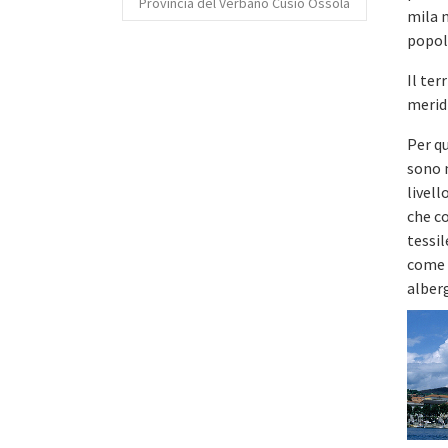
Provincia del Verbano Cusio Ossola
mila n
popol
Il ter
meridi
Per qu
sono m
livell
che co
tessil
come l
alberg