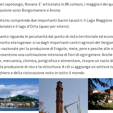
el capoluogo, Novara. E' articolata in 88 comuni, i maggiori dei qu
azione sono Borgomanero e Arona.
ritorio comprende due importanti bacini lacustri: il Lago Maggiore
onale) e il lago d'Orta (quasi per intero).
anto riguarda le peculiarità dal punto di vista territoriale ed eco
olto eterogenee: si va dagli importanti centri agricoli del Vergan
o nazionale per la produzione di fragole, mele, pere e pesche alle
nsentono una coltivazione intensiva di fiori di ogni genere. Anche 
e, meccanica, chimica, poligrafica e alimentare, ricopre un ruolo di 
a produzione di riso e la viticoltura. A ciò si aggiunge un settore t
hiero e della ristorazione noto in tutto il mondo.