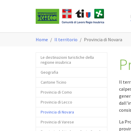
Skip to main content
You are here:
Home
Il territorio
Provincia di Novara
Le destinazioni turistiche della
P
regione insubrica
Geografia
Il ter
Cantone Ticino
calpes
Provincia di Como
genera
Provincia di Lecco
dall'i
consis
(current)
Provincia di Novara
La Pro
Provincia di Varese
provin