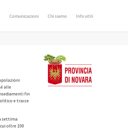
o
Comunicazioni
Chi siamo
Info utili
popolazioni
sé alle
insediamenti fin
olitico e tracce
la settima
cui oltre 100