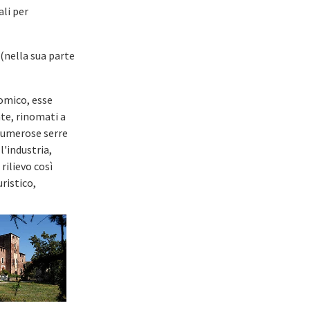
ali per
 (nella sua parte
nomico, esse
te, rinomati a
 numerose serre
l'industria,
rilievo così
uristico,