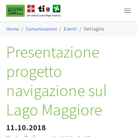
Skip to main content
You are here:
Home
Comunicazioni
Eventi
Dettaglio
Presentazione
progetto
navigazione sul
Lago Maggiore
11.10.2018