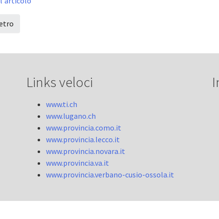
l'articolo
etro
Links veloci
I
www.ti.ch
www.lugano.ch
www.provincia.como.it
www.provincia.lecco.it
www.provincia.novara.it
www.provincia.va.it
www.provincia.verbano-cusio-ossola.it