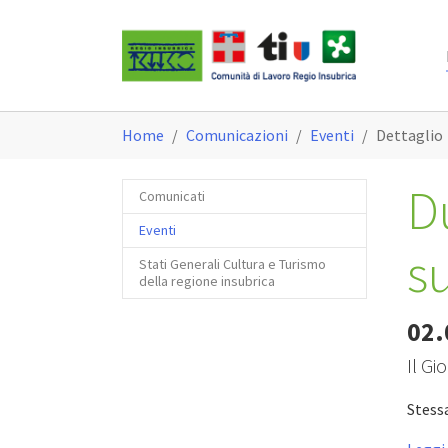
Skip to main content
You are here:
Home
Comunicazioni
Eventi
Dettaglio
D
Comunicati
Eventi
s
Stati Generali Cultura e Turismo
della regione insubrica
02.
Il Gi
Stessa