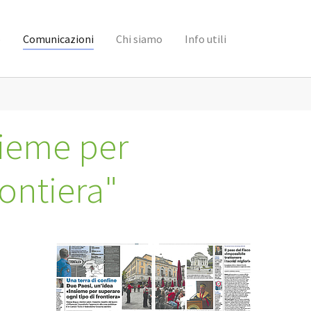
o
Comunicazioni
Chi siamo
Info utili
sieme per
rontiera"