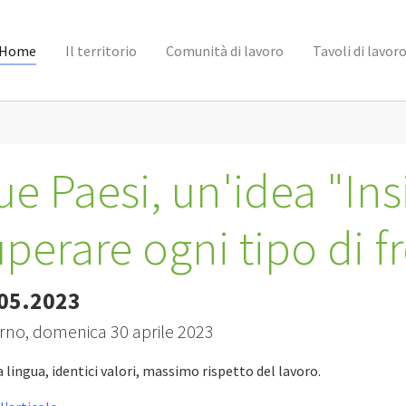
Home
Il territorio
Comunità di lavoro
Tavoli di lavor
ue Paesi, un'idea "In
uperare ogni tipo di f
05.2023
orno, domenica 30 aprile 2023
 lingua, identici valori, massimo rispetto del lavoro.