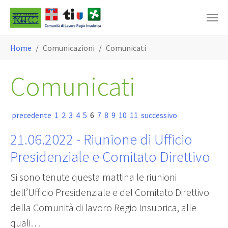
Skip to main content
You are here:
Home
Comunicazioni
Comunicati
Comunicati
precedente
1
2
3
4
5
6
7
8
9
10
11
successivo
21.06.2022
- Riunione di Ufficio
Presidenziale e Comitato Direttivo
Si sono tenute questa mattina le riunioni
dell’Ufficio Presidenziale e del Comitato Direttivo
della Comunità di lavoro Regio Insubrica, alle
quali…