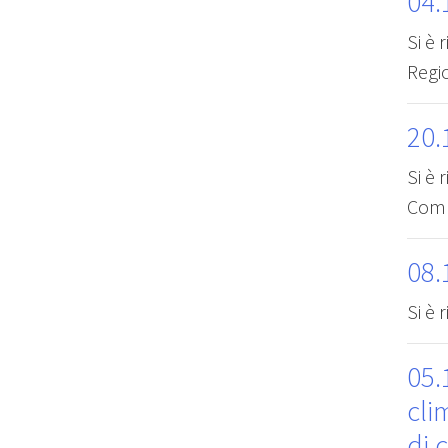
04.
Si è 
Regio
20.
Si è 
Comu
08.
Si è 
05.
cli
di 