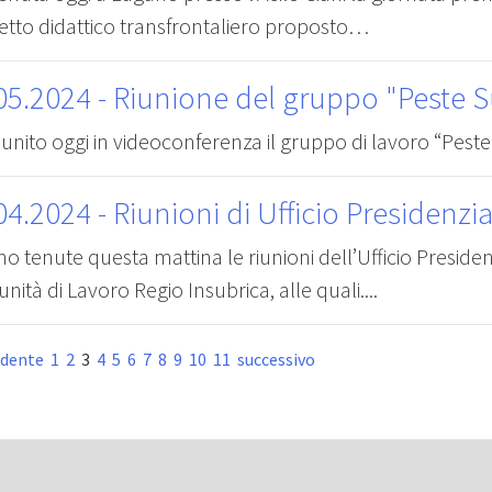
etto didattico transfrontaliero proposto…
05.2024
- Riunione del gruppo "Peste S
riunito oggi in videoconferenza il gruppo di lavoro “Peste 
04.2024
- Riunioni di Ufficio Presidenzi
no tenute questa mattina le riunioni dell’Ufficio Presiden
ità di Lavoro Regio Insubrica, alle quali....
edente
1
2
3
4
5
6
7
8
9
10
11
successivo