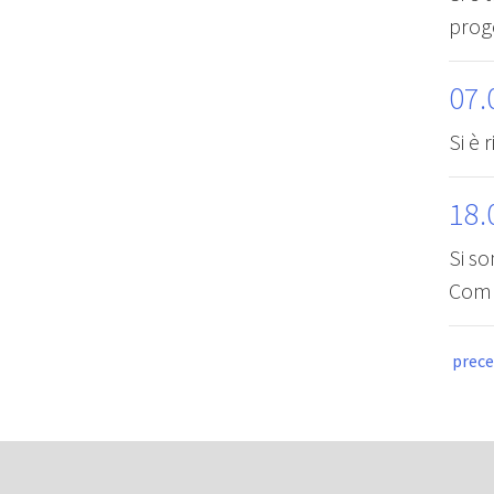
prog
07.
Si è 
18.
Si so
Comun
prec