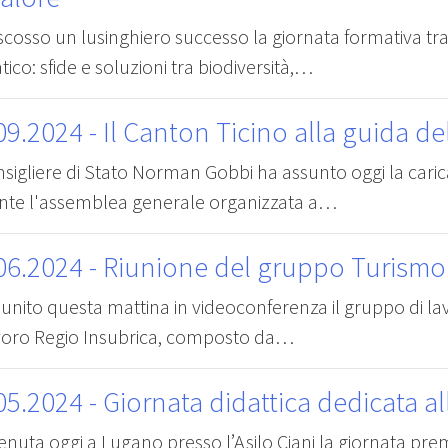
scosso un lusinghiero successo la giornata formativa tr
tico: sfide e soluzioni tra biodiversità,…
09.2024
- Il Canton Ticino alla guida d
nsigliere di Stato Norman Gobbi ha assunto oggi la caric
nte l'assemblea generale organizzata a…
06.2024
- Riunione del gruppo Turismo
riunito questa mattina in videoconferenza il gruppo di 
avoro Regio Insubrica, composto da…
05.2024
- Giornata didattica dedicata al
tenuta oggi a Lugano presso l’Asilo Ciani la giornata pre