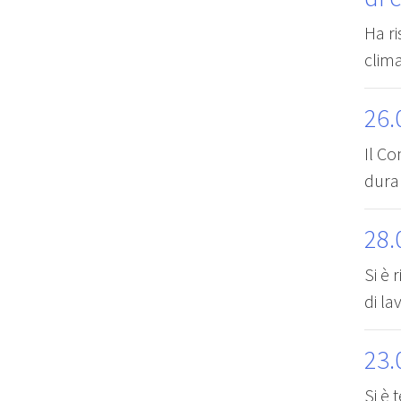
Ha ri
clima
26.
Il Co
dura
28.
Si è 
di l
23.
Si è 