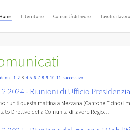
Home
Il territorio
Comunità di lavoro
Tavoli di lavor
omunicati
edente
1
2
3
4
5
6
7
8
9
10
11
successivo
12.2024
- Riunioni di Ufficio Presidenzi
no riuniti questa mattina a Mezzana (Cantone Ticino) i m
tato Direttivo della Comunità di lavoro Regio…