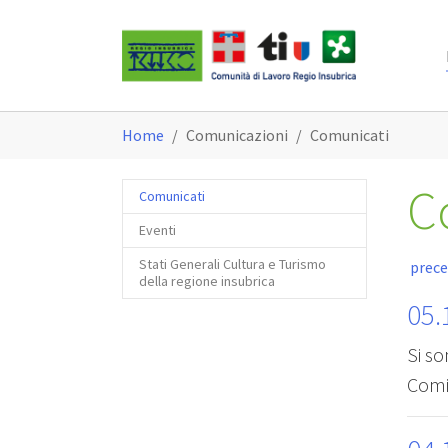
Skip to main content
You are here:
Home
Comunicazioni
Comunicati
C
(current)
Comunicati
Eventi
Stati Generali Cultura e Turismo
prec
della regione insubrica
05.
Si so
Comi