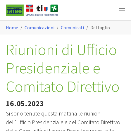
Skip to main content
You are here:
Home
Comunicazioni
Comunicati
Dettaglio
Riunioni di Ufficio
Presidenziale e
Comitato Direttivo
16.05.2023
Si sono tenute questa mattina le riunioni
dell’Ufficio Presidenziale e del Comitato Direttivo
della Comunità di Lavoro Regio Insubrica, alle