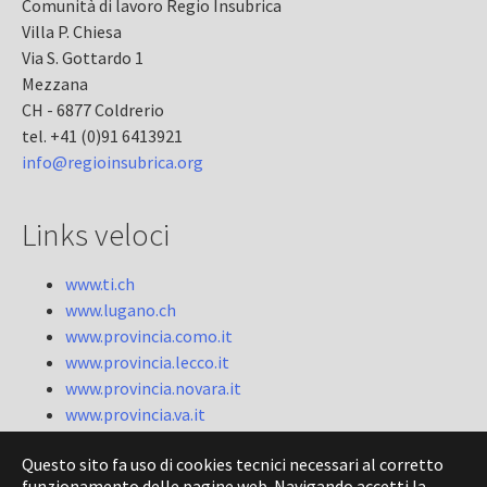
Comunità di lavoro Regio Insubrica
Villa P. Chiesa
Via S. Gottardo 1
Mezzana
CH - 6877 Coldrerio
tel. +41 (0)91 6413921
info@regioinsubrica.org
Links veloci
www.ti.ch
www.lugano.ch
www.provincia.como.it
www.provincia.lecco.it
www.provincia.novara.it
www.provincia.va.it
www.provincia.verbano-cusio-ossola.it
Questo sito fa uso di cookies tecnici necessari al corretto
funzionamento delle pagine web. Navigando accetti la